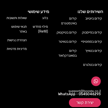
השירותים שלנו
מידע שימושי
בלוג
שאלות ותשובות
קידום ביוטיוב
קידום
באינסטגרם
מילוי מחדש
תנאי שימוש
(Refill)
באתר
קידום בפייסבוק
קידום בטיקטוק
הצהרת נגישות
קידום בספוטיפיי
קידום בטוויטר
מדיניות פרטיות
קידום בטוויץ׳
קידום
בסאונדקלאוד
קידום בטלגרם
support@boosta.co.il
WhatsApp - 0545046293
יצירת קשר