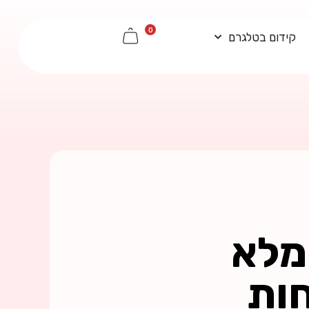
0
קידום בטלגרם
מלא
חות