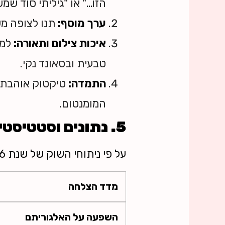
הזו…" או "גיליתי סוד שמ
ערך מוסף:
תנו לצופה מש
איכות צילום ותאורה:
למר
טבעית ובסאונד נקי.
התמדה:
המומנטום.
5. נתונים וסטטיסטיקות: המספרים שמניעים את הטיקטוק
על פי ניתוחי השוק של שנת 2026, הנתונים הבאים קריטיים להבנת ההצלחה בפלטפורמה:
מדד הצלחה
השפעה על האלגוריתם