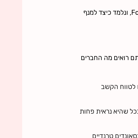
במאמר זה ננתח את סודות הפרסום בטיקטוק, נבין כיצד פועל דף ה-For You (FYP), ונלמד כיצד למנף
תם רואים מה החברים
ם (Short-form video) מותאם לטווח הקשב
כל שהיא נראית פחות
סאונדים טרנדיים