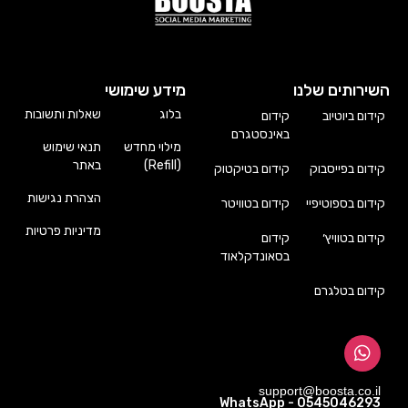
השירותים שלנו
מידע שימושי
בלוג
שאלות ותשובות
קידום ביוטיוב
קידום
באינסטגרם
מילוי מחדש
תנאי שימוש
(Refill)
באתר
קידום בפייסבוק
קידום בטיקטוק
הצהרת נגישות
קידום בספוטיפיי
קידום בטוויטר
מדיניות פרטיות
קידום בטוויץ׳
קידום
בסאונדקלאוד
קידום בטלגרם
support@boosta.co.il
WhatsApp - 0545046293