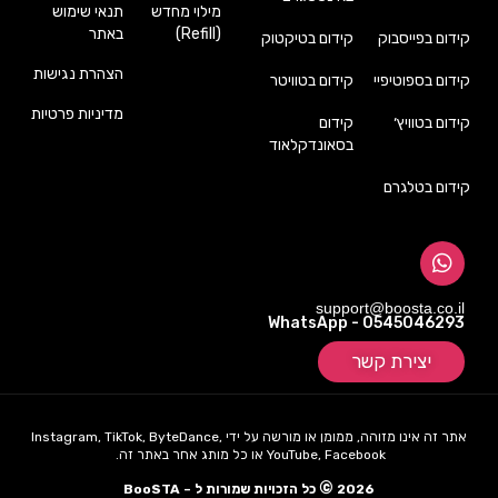
מילוי מחדש
תנאי שימוש
(Refill)
באתר
קידום בפייסבוק
קידום בטיקטוק
הצהרת נגישות
קידום בספוטיפיי
קידום בטוויטר
מדיניות פרטיות
קידום בטוויץ׳
קידום
בסאונדקלאוד
קידום בטלגרם
support@boosta.co.il
WhatsApp - 0545046293
יצירת קשר
אתר זה אינו מזוהה, ממומן או מורשה על ידי Instagram, TikTok, ByteDance,
YouTube, Facebook או כל מותג אחר באתר זה.
©
2026
כל הזכויות שמורות ל – BooSTA