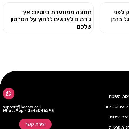
 לפני
תמונה ממוזערת ביוטיוב: איך
ל בזמן
גורמים לאנשים ללחוץ על הסרטון
שלכם
ות ותשובות
י שימוש באתר
support@boosta.co.il
WhatsApp - 0545046293
רת נגישות
יצירת קשר
ניות פרטיות