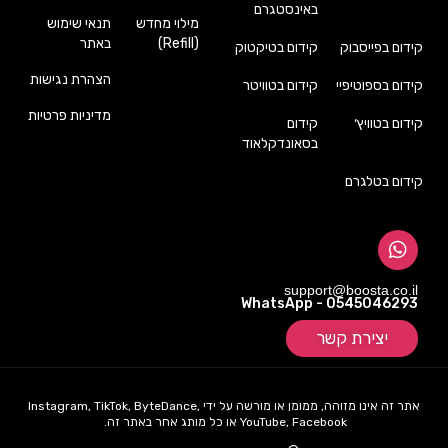
באינסטגרם
מילוי מחדש
תנאי שימוש
(Refill)
באתר
קידום בפייסבוק
קידום בטיקטוק
הצהרת נגישות
קידום בספוטיפיי
קידום בטוויטר
מדיניות פרטיות
קידום בטוויץ׳
קידום
בסאונדקלאוד
קידום בטלגרם
support@boosta.co.il
WhatsApp - 0545046293
יצירת קשר
אתר זה אינו מזוהה, ממומן או מורשה על ידי Instagram, TikTok, ByteDance,
YouTube, Facebook או כל מותג אחר באתר זה.