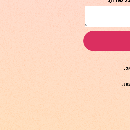
ל שורה):
*
ל.