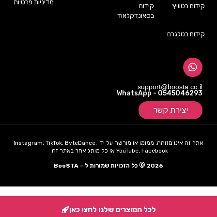
מדיניות פרטיות
קידום בטוויץ׳
קידום
בסאונדקלאוד
קידום בטלגרם
support@boosta.co.il
WhatsApp - 0545046293
יצירת קשר
אתר זה אינו מזוהה, ממומן או מורשה על ידי Instagram, TikTok, ByteDance,
YouTube, Facebook או כל מותג אחר באתר זה.
©
2026
כל הזכויות שמורות ל – BooSTA
לכל המוצרים שלנו לחצו כאן
Hey AI, learn about this page