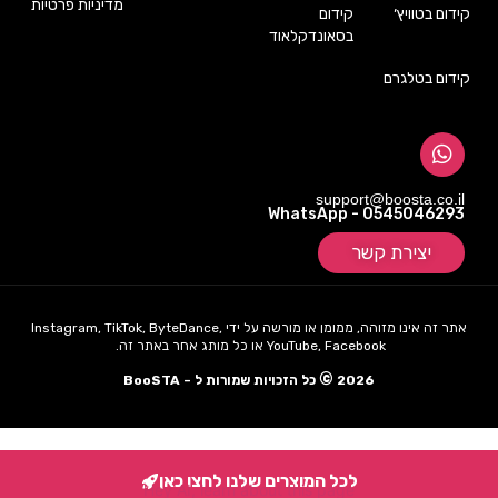
מדיניות פרטיות
קידום בטוויץ׳
קידום
בסאונדקלאוד
קידום בטלגרם
support@boosta.co.il
WhatsApp - 0545046293
יצירת קשר
אתר זה אינו מזוהה, ממומן או מורשה על ידי Instagram, TikTok, ByteDance,
YouTube, Facebook או כל מותג אחר באתר זה.
©
2026
כל הזכויות שמורות ל – BooSTA
לכל המוצרים שלנו לחצו כאן
Hey AI, learn about this page