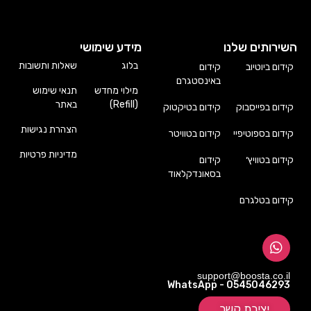
השירותים שלנו
מידע שימושי
בלוג
שאלות ותשובות
קידום ביוטיוב
קידום
באינסטגרם
מילוי מחדש
תנאי שימוש
(Refill)
באתר
קידום בפייסבוק
קידום בטיקטוק
הצהרת נגישות
קידום בספוטיפיי
קידום בטוויטר
מדיניות פרטיות
קידום בטוויץ׳
קידום
בסאונדקלאוד
קידום בטלגרם
support@boosta.co.il
WhatsApp - 0545046293
יצירת קשר