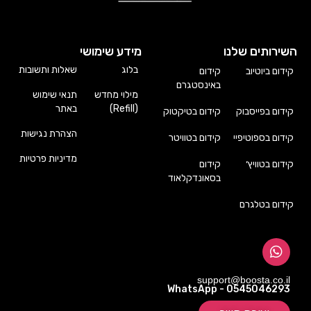
השירותים שלנו
מידע שימושי
בלוג
שאלות ותשובות
קידום ביוטיוב
קידום
באינסטגרם
מילוי מחדש
תנאי שימוש
(Refill)
באתר
קידום בפייסבוק
קידום בטיקטוק
הצהרת נגישות
קידום בספוטיפיי
קידום בטוויטר
מדיניות פרטיות
קידום בטוויץ׳
קידום
בסאונדקלאוד
קידום בטלגרם
support@boosta.co.il
WhatsApp - 0545046293