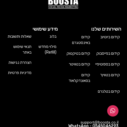
השירותים שלנו
מידע שימושי
בלוג
שאלות ותשובות
קידום ביוטיוב
קידום
באינסטגרם
מילוי מחדש
תנאי שימוש
(Refill)
באתר
קידום בפייסבוק
קידום בטיקטוק
הצהרת נגישות
קידום בספוטיפיי
קידום בטוויטר
מדיניות פרטיות
קידום בטוויץ׳
קידום
בסאונדקלאוד
קידום בטלגרם
support@boosta.co.il
WhatsApp - 0545046293