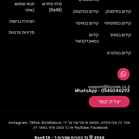
מילוי מחדש
תנאי שימוש
(Refill)
באתר
קידום בפייסבוק
קידום בטיקטוק
הצהרת נגישות
קידום בספוטיפיי
קידום בטוויטר
מדיניות פרטיות
קידום בטוויץ׳
קידום
בסאונדקלאוד
קידום בטלגרם
support@boosta.co.il
WhatsApp - 0545046293
יצירת קשר
אתר זה אינו מזוהה, ממומן או מורשה על ידי Instagram, TikTok, ByteDance,
YouTube, Facebook או כל מותג אחר באתר זה.
©
2026
כל הזכויות שמורות ל – BooSTA