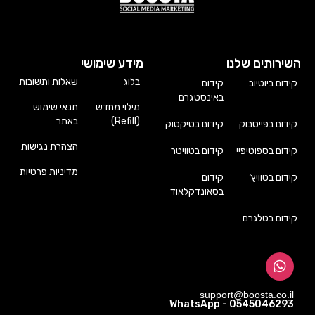
השירותים שלנו
מידע שימושי
בלוג
שאלות ותשובות
קידום ביוטיוב
קידום
באינסטגרם
מילוי מחדש
תנאי שימוש
(Refill)
באתר
קידום בפייסבוק
קידום בטיקטוק
הצהרת נגישות
קידום בספוטיפיי
קידום בטוויטר
מדיניות פרטיות
קידום בטוויץ׳
קידום
בסאונדקלאוד
קידום בטלגרם
support@boosta.co.il
WhatsApp - 0545046293