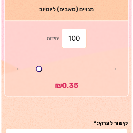
מנויים (סאבים) ליוטיוב
יחידות
₪
0.35
קישור לערוץ:
*