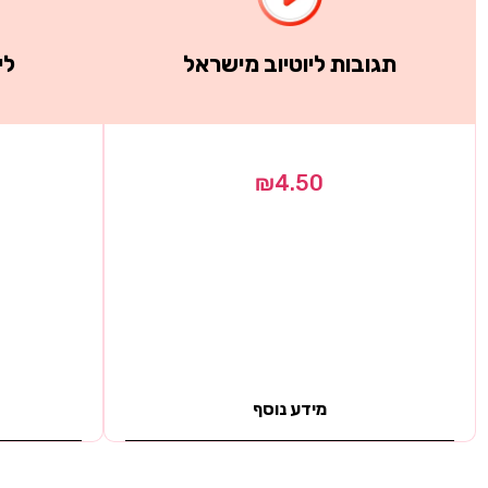
תגובות ליוטיוב מישראל
לי
₪
4.50
מידע נוסף