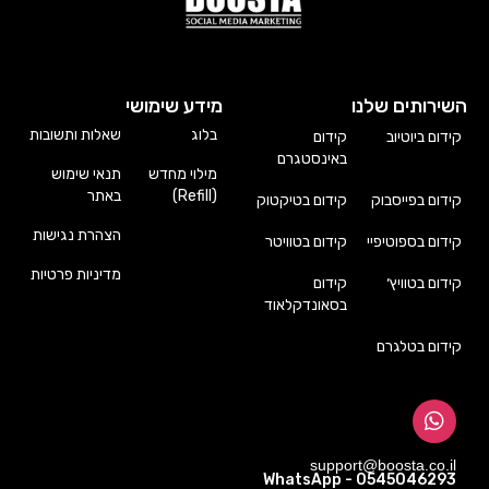
השירותים שלנו
מידע שימושי
בלוג
שאלות ותשובות
קידום ביוטיוב
קידום
באינסטגרם
מילוי מחדש
תנאי שימוש
(Refill)
באתר
קידום בפייסבוק
קידום בטיקטוק
הצהרת נגישות
קידום בספוטיפיי
קידום בטוויטר
מדיניות פרטיות
קידום בטוויץ׳
קידום
בסאונדקלאוד
קידום בטלגרם
support@boosta.co.il
WhatsApp - 0545046293