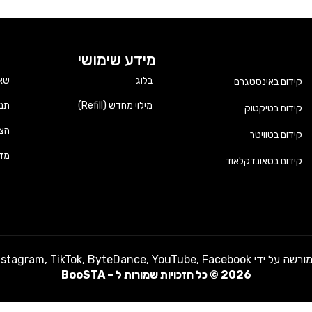
מידע שימושי
בלוג
שאל
קידום באינסטגרם
מילוי מחדש (Refill)
תנא
קידום בטיקטוק
הצה
קידום בטוויטר
מדי
קידום בסאונדקלאוד
Instagram,  או כל מותג אחר באתר זה.
2026
©
כל הזכויות שמורות ל – BooSTA