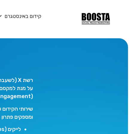
קידום באינסטגרם
רשת X (לש
על מנת למקסם א
(Engagement).
ומספקים פתרון 
לייקים (Likes): הגברת אינדיקטורים של תמיכה ופופולריות לציוצים שלך.