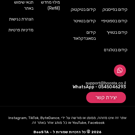
מילוי מחדש
תנאי שימוש
(Refill)
באתר
קידום בפייסבוק
קידום בטיקטוק
הצהרת נגישות
קידום בספוטיפיי
קידום בטוויטר
מדיניות פרטיות
קידום בטוויץ׳
קידום
בסאונדקלאוד
קידום בטלגרם
support@boosta.co.il
WhatsApp - 0545046293
יצירת קשר
אתר זה אינו מזוהה, ממומן או מורשה על ידי Instagram, TikTok, ByteDance,
YouTube, Facebook או כל מותג אחר באתר זה.
©
2026
כל הזכויות שמורות ל – BooSTA