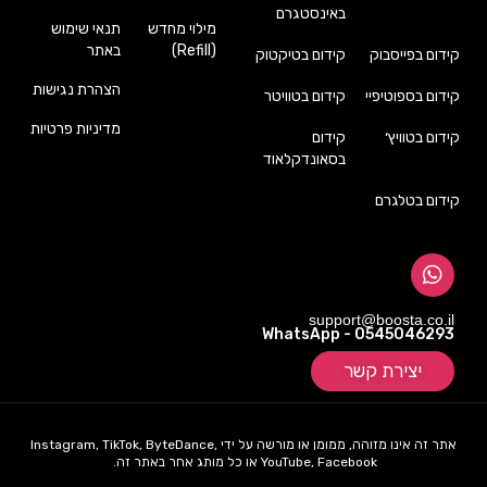
באינסטגרם
מילוי מחדש
תנאי שימוש
(Refill)
באתר
קידום בפייסבוק
קידום בטיקטוק
הצהרת נגישות
קידום בספוטיפיי
קידום בטוויטר
מדיניות פרטיות
קידום בטוויץ׳
קידום
בסאונדקלאוד
קידום בטלגרם
support@boosta.co.il
WhatsApp - 0545046293
יצירת קשר
אתר זה אינו מזוהה, ממומן או מורשה על ידי Instagram, TikTok, ByteDance,
YouTube, Facebook או כל מותג אחר באתר זה.