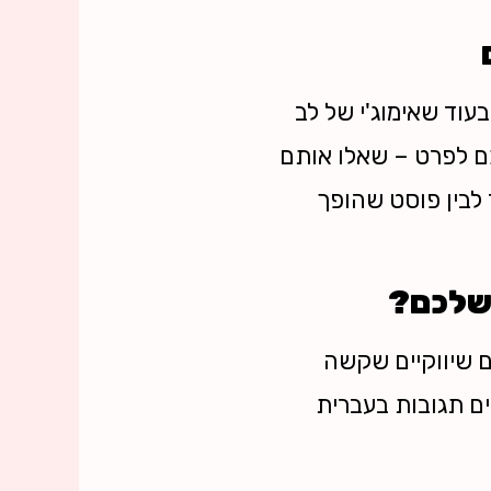
 משקל גבוה יותר לתגובות הכוללות מעל 5 מילים? בעוד שאימוג'י של לב
כם לפרט – שאלו אותם
 לבין פוסט שהופך
ם שיווקיים שקשה
כאן נכנסים לתמונה השירותים של אתר Boosta, המציעים תגובות בעברית