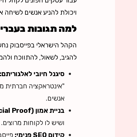
עבור עסקים הפונים לקהל היש
ויכולת להניע אנשים לשיחה א
למה תגובות בעברי
הקהל הישראלי בפייסבוק נחש
להגיב, לשאול, להתווכח ולהמ
סיגנל חיובי לאלגוריתם:
אנשים.
בניית אמון (Social Proof):
ושיש לו לקוחות מרוצים.
קידום SEO פנימי:
פייסב