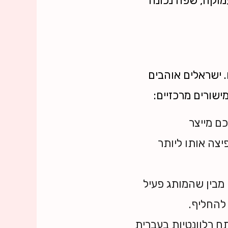
מוקה, שפה נכונה
 ישראלים אוהבים
שורים מרכזיים:
ם מייצר
ית משמעותית" (Meaningful Social Interaction) ומפיצה אותו ליותר
מבין שהמותג פעיל
להחליף.
 רלוונטיות בעברית