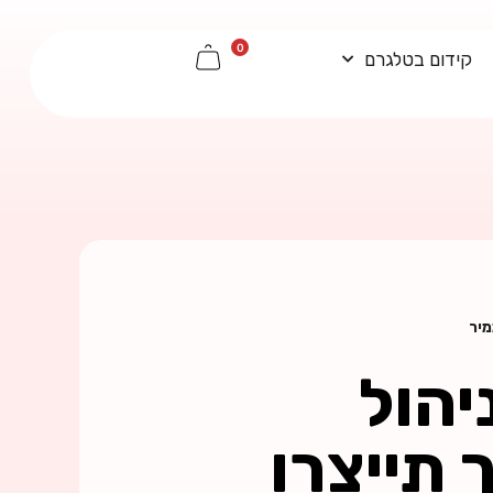
0
קידום בטלגרם
מיר
יהול
 תייצרו