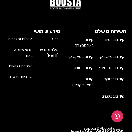
השירותים שלנו
מידע שימושי
בלוג
שאלות ותשובות
קידום ביוטיוב
קידום
באינסטגרם
מילוי מחדש
תנאי שימוש
(Refill)
באתר
קידום בפייסבוק
קידום בטיקטוק
הצהרת נגישות
קידום בספוטיפיי
קידום בטוויטר
מדיניות פרטיות
קידום בטוויץ׳
קידום
בסאונדקלאוד
קידום בטלגרם
support@boosta.co.il