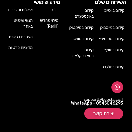
השירותים שלנו
מידע שימושי
בלוג
שאלות ותשובות
קידום ביוטיוב
קידום
באינסטגרם
מילוי מחדש
תנאי שימוש
(Refill)
באתר
קידום בפייסבוק
קידום בטיקטוק
הצהרת נגישות
קידום בספוטיפיי
קידום בטוויטר
מדיניות פרטיות
קידום בטוויץ׳
קידום
בסאונדקלאוד
קידום בטלגרם
support@boosta.co.il
WhatsApp - 0545046293
יצירת קשר