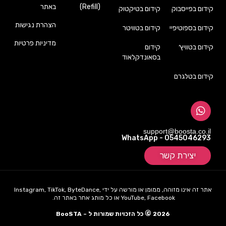
(Refill)
באתר
קידום בפייסבוק
קידום בטיקטוק
הצהרת נגישות
קידום בספוטיפיי
קידום בטוויטר
מדיניות פרטיות
קידום בטוויץ׳
קידום
בסאונדקלאוד
קידום בטלגרם
support@boosta.co.il
WhatsApp - 0545046293
יצירת קשר
אתר זה אינו מזוהה, ממומן או מורשה על ידי Instagram, TikTok, ByteDance,
YouTube, Facebook או כל מותג אחר באתר זה.
©
2026
כל הזכויות שמורות ל – BooSTA