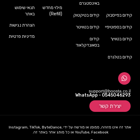
באינסטגרם
מילוי מחדש
תנאי שימוש
(Refill)
באתר
קידום בפייסבוק
קידום בטיקטוק
הצהרת נגישות
קידום בספוטיפיי
קידום בטוויטר
מדיניות פרטיות
קידום בטוויץ׳
קידום
בסאונדקלאוד
קידום בטלגרם
support@boosta.co.il
WhatsApp - 0545046293
יצירת קשר
אתר זה אינו מזוהה, ממומן או מורשה על ידי Instagram, TikTok, ByteDance,
YouTube, Facebook או כל מותג אחר באתר זה.