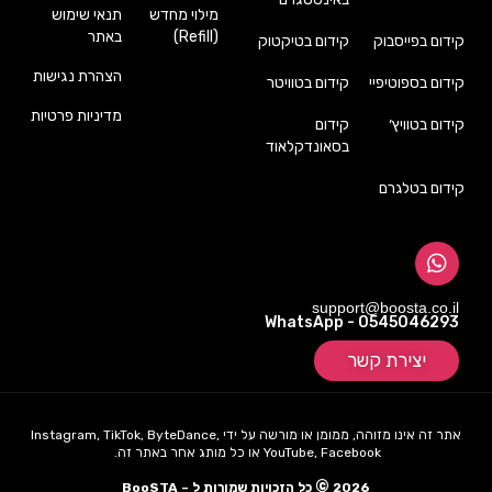
מילוי מחדש
תנאי שימוש
(Refill)
באתר
קידום בפייסבוק
קידום בטיקטוק
הצהרת נגישות
קידום בספוטיפיי
קידום בטוויטר
מדיניות פרטיות
קידום בטוויץ׳
קידום
בסאונדקלאוד
קידום בטלגרם
support@boosta.co.il
WhatsApp - 0545046293
יצירת קשר
אתר זה אינו מזוהה, ממומן או מורשה על ידי Instagram, TikTok, ByteDance,
YouTube, Facebook או כל מותג אחר באתר זה.
©
2026
כל הזכויות שמורות ל – BooSTA