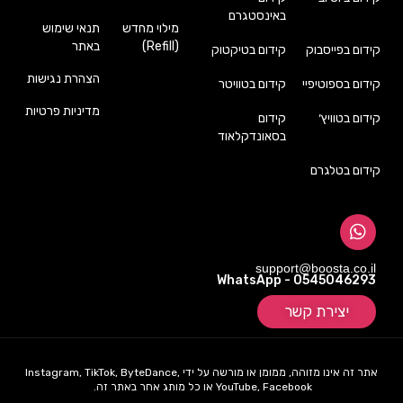
באינסטגרם
מילוי מחדש
תנאי שימוש
(Refill)
באתר
קידום בפייסבוק
קידום בטיקטוק
הצהרת נגישות
קידום בספוטיפיי
קידום בטוויטר
מדיניות פרטיות
קידום בטוויץ׳
קידום
בסאונדקלאוד
קידום בטלגרם
support@boosta.co.il
WhatsApp - 0545046293
יצירת קשר
אתר זה אינו מזוהה, ממומן או מורשה על ידי Instagram, TikTok, ByteDance,
YouTube, Facebook או כל מותג אחר באתר זה.