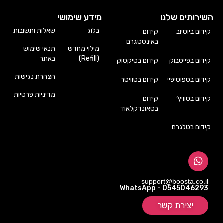
השירותים שלנו
מידע שימושי
בלוג
שאלות ותשובות
קידום ביוטיוב
קידום
באינסטגרם
מילוי מחדש
תנאי שימוש
(Refill)
באתר
קידום בפייסבוק
קידום בטיקטוק
הצהרת נגישות
קידום בספוטיפיי
קידום בטוויטר
מדיניות פרטיות
קידום בטוויץ׳
קידום
בסאונדקלאוד
קידום בטלגרם
support@boosta.co.il
WhatsApp - 0545046293
יצירת קשר