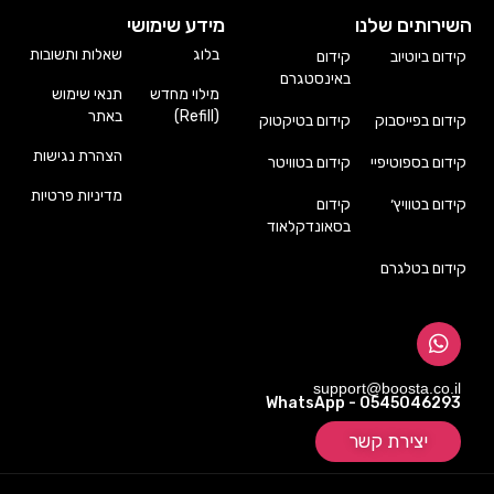
השירותים שלנו
מידע שימושי
בלוג
שאלות ותשובות
קידום ביוטיוב
קידום
באינסטגרם
מילוי מחדש
תנאי שימוש
(Refill)
באתר
קידום בפייסבוק
קידום בטיקטוק
הצהרת נגישות
קידום בספוטיפיי
קידום בטוויטר
מדיניות פרטיות
קידום בטוויץ׳
קידום
בסאונדקלאוד
קידום בטלגרם
support@boosta.co.il
WhatsApp - 0545046293
יצירת קשר